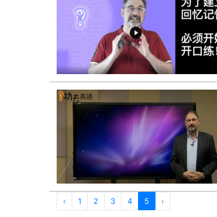
‹
1
2
3
4
5
›